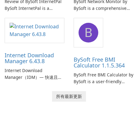
Review of BySoft InternetPal
BySoft Network Monitor by
BySoft InternetPal is a
BySoft is a comprehensive
comprehensive software
network monitoring software
application designed to
designed to help businesses
B
monitor your internet
effectively manage their
connection and provide real-
network infrastructure.
time insights into its
performance.
Internet Download
BySoft Free BMI
Manager 6.43.8
Calculator 1.1.5.364
Internet Download
BySoft Free BMI Calculator by
Manager（IDM）— 快速且可
BySoft is a user-friendly
靠的 Windows 下載管理器
software application
Tonec Inc. 的 Internet
designed to help you
所有最新更新
Download Manager（IDM）
calculate your Body Mass
是 Microsoft Windows 的歷史
Index quickly and accurately.
悠久下載加速器與管理工具，
專注於速度、可靠性及緊密的
瀏覽器整合。IDM 採用動態檔
案分割、多段下載與連線重用