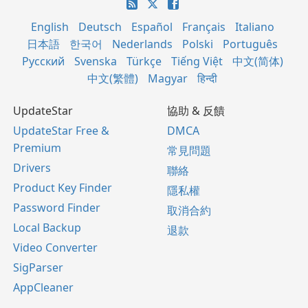
English
Deutsch
Español
Français
Italiano
日本語
한국어
Nederlands
Polski
Português
Русский
Svenska
Türkçe
Tiếng Việt
中文(简体)
中文(繁體)
Magyar
हिन्दी
UpdateStar
協助 & 反饋
UpdateStar Free &
DMCA
Premium
常見問題
Drivers
聯絡
Product Key Finder
隱私權
Password Finder
取消合約
Local Backup
退款
Video Converter
SigParser
AppCleaner