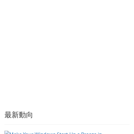
以加速下載，提供強大的履歷
與恢復功能，並提供擷取串流
媒體及批次處理離線資源的工
具。Tonec 定期更新，確保與
…
最新動向