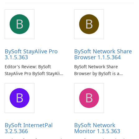
B
B
BySoft StayAlive Pro
BySoft Network Share
3.1.5.363
Browser 1.1.5.364
Editor's Review: BySoft
BySoft Network Share
StayAlive Pro BySoft StayAlive
Browser by BySoft is a
Pro is a reliable software
comprehensive software
application designed to
application that allows users
B
B
ensure the continuous and
to easily browse and manage
uninterrupted operation of
shared folders on their
your computer system.
network.
BySoft InternetPal
BySoft Network
3.2.5.366
Monitor 1.3.5.363