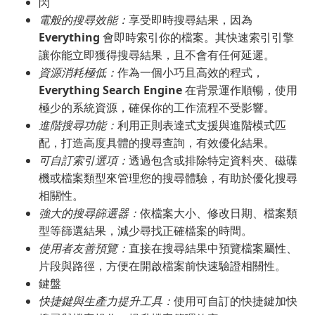
閃
電般的搜尋效能：
享受即時搜尋結果，因為
Everything
會即時索引你的檔案。其快速索引引擎
讓你能立即獲得搜尋結果，且不會有任何延遲。
資源消耗極低：
作為一個小巧且高效的程式，
Everything Search Engine
在背景運作順暢，使用
極少的系統資源，確保你的工作流程不受影響。
進階搜尋功能：
利用正則表達式支援與進階模式匹
配，打造高度具體的搜尋查詢，有效優化結果。
可自訂索引選項：
透過包含或排除特定資料夾、磁碟
機或檔案類型來管理您的搜尋體驗，有助於優化搜尋
相關性。
強大的搜尋篩選器：
依檔案大小、修改日期、檔案類
型等篩選結果，減少尋找正確檔案的時間。
使用者友善預覽：
直接在搜尋結果中預覽檔案屬性、
片段與路徑，方便在開啟檔案前快速驗證相關性。
鍵盤
快捷鍵與生產力提升工具：
使用可自訂的快捷鍵加快