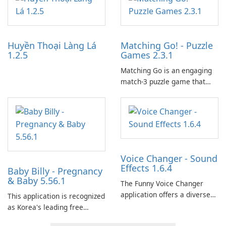
partnerships and integrated
tools for content distribution
and audience engagement.
Huyền Thoại Làng Lá
Matching Go! - Puzzle
1.2.5
Games 2.3.1
Matching Go is an engaging
match-3 puzzle game that
invites players to join Chloe
and her charming corgi,
Ollie, on an adventurous
journey across diverse
landscapes.
Voice Changer - Sound
Effects 1.6.4
Baby Billy - Pregnancy
& Baby 5.56.1
The Funny Voice Changer
application offers a diverse
This application is recognized
selection of over 50 sound
as Korea's leading free
and voice effects, providing
platform for pregnancy and