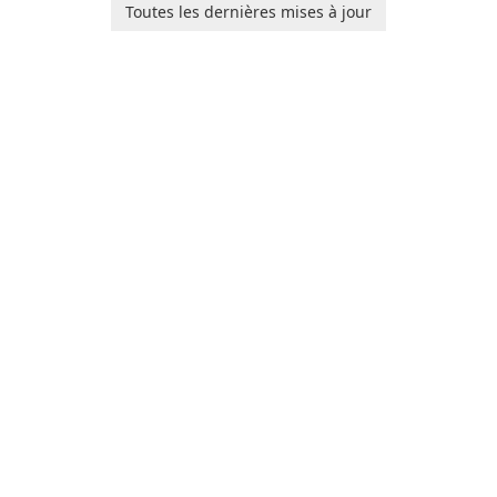
users with robust
baby tracking, offering
Toutes les dernières mises à jour
customization options for
essential healthcare tips and
voice modification.
doctor-approved articles.