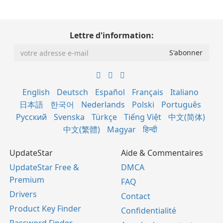
Lettre d'information:
English
Deutsch
Español
Français
Italiano
日本語
한국어
Nederlands
Polski
Português
Русский
Svenska
Türkçe
Tiếng Việt
中文(简体)
中文(繁體)
Magyar
हिन्दी
UpdateStar
Aide & Commentaires
UpdateStar Free &
DMCA
Premium
FAQ
Drivers
Contact
Product Key Finder
Confidentialité