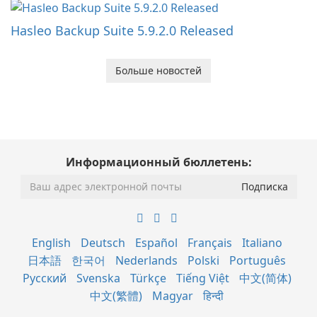
Hasleo Backup Suite 5.9.2.0 Released
Больше новостей
Информационный бюллетень:
English
Deutsch
Español
Français
Italiano
日本語
한국어
Nederlands
Polski
Português
Русский
Svenska
Türkçe
Tiếng Việt
中文(简体)
中文(繁體)
Magyar
हिन्दी