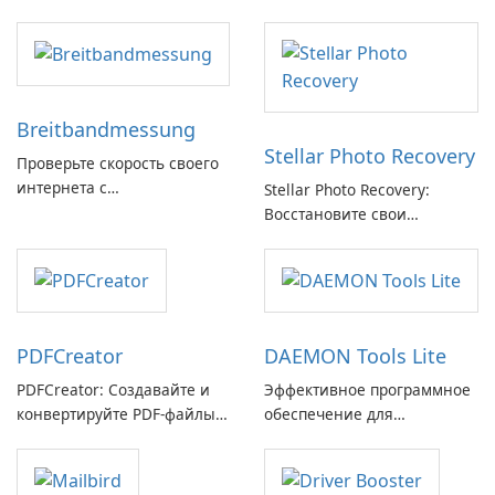
Breitbandmessung
Stellar Photo Recovery
Проверьте скорость своего
интернета с
Stellar Photo Recovery:
Breitbandmessung от zafaco
Восстановите свои
GmbH!
потерянные воспоминания
с легкостью
PDFCreator
DAEMON Tools Lite
PDFCreator: Создавайте и
Эффективное программное
конвертируйте PDF-файлы с
обеспечение для
легкостью!
виртуальных дисков