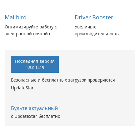
Mailbird
Driver Booster
Оптимизируйте работу с
Увеличьте
электронной почтой с
производительность
помощью Mailbird от
вашего ПК с помощью
Maryssael.
Driver Booster от IObit
Последняя версия
1.5.0.1415
Безопасные и бесплатных загрузок проверяются
UpdateStar
Будьте актуальный
с UpdateStar бесплатно.