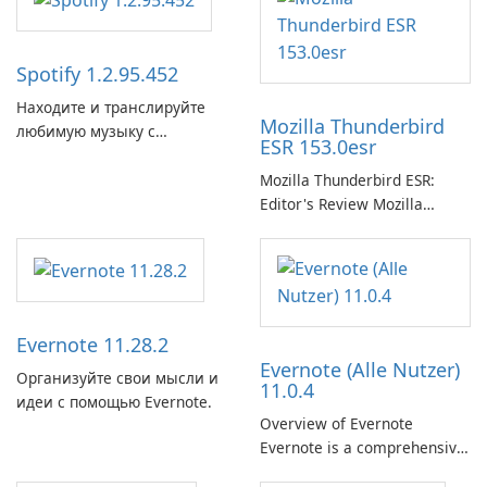
Spotify 1.2.95.452
Находите и транслируйте
Mozilla Thunderbird
любимую музыку с
ESR 153.0esr
помощью Spotify.
Mozilla Thunderbird ESR:
Editor's Review Mozilla
Thunderbird ESR (Extended
Support Release) is the long-
term support channel of the
Thunderbird desktop email
client designed for
Evernote 11.28.2
organizations and users who
Evernote (Alle Nutzer)
need predictable …
Организуйте свои мысли и
11.0.4
идеи с помощью Evernote.
Overview of Evernote
Evernote is a comprehensive
note-taking and organization