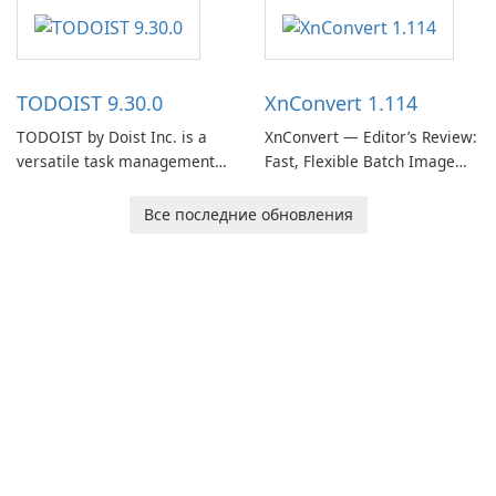
software designed to help
users capture, organize, and
access information across
multiple devices.
TODOIST 9.30.0
XnConvert 1.114
TODOIST by Doist Inc. is a
XnConvert — Editor’s Review:
versatile task management
Fast, Flexible Batch Image
tool designed to help
Converter for Windows,
individuals and teams
macOS and Linux XnConvert
Все последние обновления
organize their work and
is a polished, cross-platform
increase productivity.
batch image processor from
XnSoft that balances depth
and simplicity.